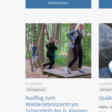
Weiterlesen
11. Juli 2019
2. Juli 20
#Allgemein
#Allge
Ausflug zum
Quak
Walderlebniszentrum
Hallo, 
Schernfeld der 6. Klassen