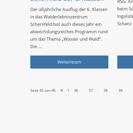
RSG. Am
beim Sc
Der alljährliche Ausflug der 6. Klassen
Ingolst
in das Walderlebniszentrum
Schanz 
Schernfeld bot auch dieses Jahr ein
abwechslungsreiches Programm rund
um das Thema „Wasser und Wald“.
Die …
Weiterlesen
«
‹
Seite 42 von 46
36
/
37
/
38
/
39
/