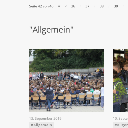
«
‹
Seite 42 von 46
36
/
37
/
38
/
39
/
"Allgemein"
13. September 2019
10. Sept
#Allgemein
#Allge