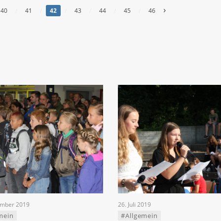
›
40
/
41
/
42
/
43
/
44
/
45
/
46
ember 2019
26. Juli 2019
mein
#Allgemein