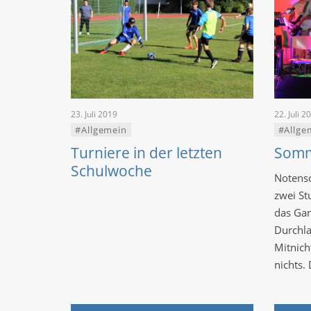
23. Juli 2019
22. Juli 2
#Allgemein
#Allge
Turniere in der letzten
Somm
Schulwoche
Notensc
zwei St
das Gan
Durchla
Mitnich
nichts.