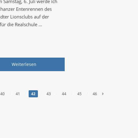
 Samstag, 6. Juli werde ich
hanzer Entenrennen des
ädter Lionsclubs auf der
für die Realschule …
Weiterlesen
›
40
/
41
/
42
/
43
/
44
/
45
/
46