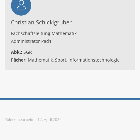
Christian Schicklgruber
Fachschaftsleitung Mathematik
Administrator Päd1
Abk.:
SGR
Fächer:
Mathematik, Sport, Informationstechnologie
Meta
Zuletzt bearbeitet: 12. April 2026
Weitere Informationen