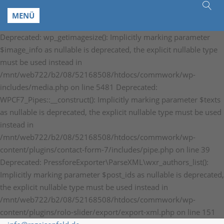
MENÜ
Deprecated: wp_getimagesize(): Implicitly marking parameter
$image_info as nullable is deprecated, the explicit nullable type
must be used instead in
/mnt/web722/b2/08/52168508/htdocs/commwork/wp-
includes/media.php on line 5481 Deprecated:
WPCF7_Pipes::__construct(): Implicitly marking parameter $texts
as nullable is deprecated, the explicit nullable type must be used
instead in
/mnt/web722/b2/08/52168508/htdocs/commwork/wp-
content/plugins/contact-form-7/includes/pipe.php on line 39
Deprecated: PressforeExporter\ParseXML\wxr_authors_list():
Implicitly marking parameter $post_ids as nullable is deprecated,
the explicit nullable type must be used instead in
/mnt/web722/b2/08/52168508/htdocs/commwork/wp-
content/plugins/rolo-slider/export/export-xml.php on line 151