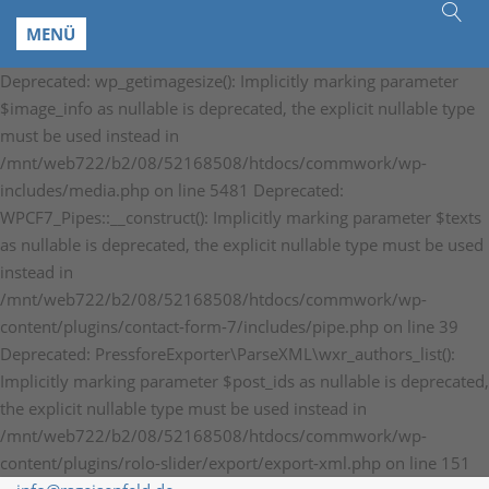
MENÜ
Deprecated: wp_getimagesize(): Implicitly marking parameter
$image_info as nullable is deprecated, the explicit nullable type
must be used instead in
/mnt/web722/b2/08/52168508/htdocs/commwork/wp-
includes/media.php on line 5481 Deprecated:
WPCF7_Pipes::__construct(): Implicitly marking parameter $texts
as nullable is deprecated, the explicit nullable type must be used
instead in
/mnt/web722/b2/08/52168508/htdocs/commwork/wp-
content/plugins/contact-form-7/includes/pipe.php on line 39
Deprecated: PressforeExporter\ParseXML\wxr_authors_list():
Implicitly marking parameter $post_ids as nullable is deprecated,
the explicit nullable type must be used instead in
/mnt/web722/b2/08/52168508/htdocs/commwork/wp-
content/plugins/rolo-slider/export/export-xml.php on line 151