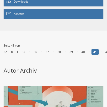
Downloads
Kontakt
Seite 41 von
«
‹
52
35
/
36
/
37
/
38
/
39
/
40
/
41
/
4
Autor Archiv