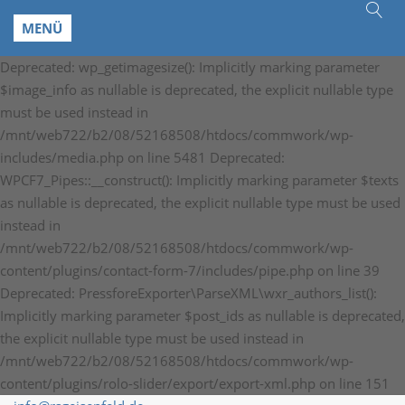
MENÜ
Deprecated: wp_getimagesize(): Implicitly marking parameter
$image_info as nullable is deprecated, the explicit nullable type
must be used instead in
/mnt/web722/b2/08/52168508/htdocs/commwork/wp-
includes/media.php on line 5481 Deprecated:
WPCF7_Pipes::__construct(): Implicitly marking parameter $texts
as nullable is deprecated, the explicit nullable type must be used
instead in
/mnt/web722/b2/08/52168508/htdocs/commwork/wp-
content/plugins/contact-form-7/includes/pipe.php on line 39
Deprecated: PressforeExporter\ParseXML\wxr_authors_list():
Implicitly marking parameter $post_ids as nullable is deprecated,
the explicit nullable type must be used instead in
/mnt/web722/b2/08/52168508/htdocs/commwork/wp-
content/plugins/rolo-slider/export/export-xml.php on line 151