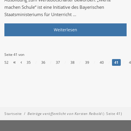
machen Schule“ ist eine Initiative des Bayerischen
Staatsministeriums für Unterricht …
Weiterlesen
Seite 41 von
«
‹
52
35
/
36
/
37
/
38
/
39
/
40
/
41
/
4
Startseite
/
Beiträge veröffentlicht von Karsten Reibold
(: Seite 41)