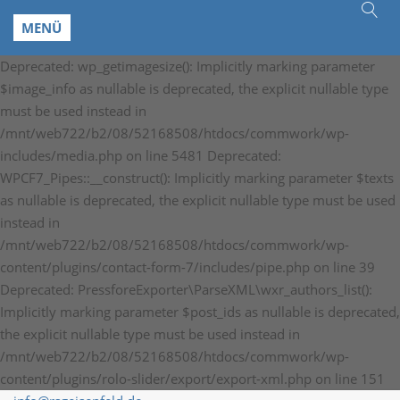
MENÜ
Deprecated: wp_getimagesize(): Implicitly marking parameter
$image_info as nullable is deprecated, the explicit nullable type
must be used instead in
/mnt/web722/b2/08/52168508/htdocs/commwork/wp-
includes/media.php on line 5481 Deprecated:
WPCF7_Pipes::__construct(): Implicitly marking parameter $texts
as nullable is deprecated, the explicit nullable type must be used
instead in
/mnt/web722/b2/08/52168508/htdocs/commwork/wp-
content/plugins/contact-form-7/includes/pipe.php on line 39
Deprecated: PressforeExporter\ParseXML\wxr_authors_list():
Implicitly marking parameter $post_ids as nullable is deprecated,
the explicit nullable type must be used instead in
/mnt/web722/b2/08/52168508/htdocs/commwork/wp-
content/plugins/rolo-slider/export/export-xml.php on line 151