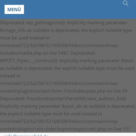
MENÜ
Deprecated: wp_getimagesize(): Implicitly marking parameter
$image_info as nullable is deprecated, the explicit nullable type
must be used instead in
/mnt/web722/b2/08/52168508/htdocs/commwork/wp-
includes/media.php on line 5481 Deprecated:
WPCF7_Pipes::__construct(): Implicitly marking parameter $texts
as nullable is deprecated, the explicit nullable type must be used
instead in
/mnt/web722/b2/08/52168508/htdocs/commwork/wp-
content/plugins/contact-form-7/includes/pipe.php on line 39
Deprecated: PressforeExporter\ParseXML\wxr_authors_list():
Implicitly marking parameter $post_ids as nullable is deprecated,
the explicit nullable type must be used instead in
/mnt/web722/b2/08/52168508/htdocs/commwork/wp-
content/plugins/rolo-slider/export/export-xml.php on line 151