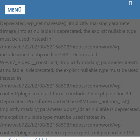
MENÜ
Deprecated: wp_getimagesize(): Implicitly marking parameter
$image_info as nullable is deprecated, the explicit nullable type
must be used instead in
/mnt/web722/b2/08/52168508/htdocs/commwork/wp-
includes/media.php on line 5481 Deprecated:
WPCF7_Pipes::__construct(): Implicitly marking parameter $texts
as nullable is deprecated, the explicit nullable type must be used
instead in
/mnt/web722/b2/08/52168508/htdocs/commwork/wp-
content/plugins/contact-form-7/includes/pipe.php on line 39
Deprecated: PressforeExporter\ParseXML\wxr_authors_list():
Implicitly marking parameter $post_ids as nullable is deprecated,
the explicit nullable type must be used instead in
/mnt/web722/b2/08/52168508/htdocs/commwork/wp-
content/plugins/rolo-slider/export/export-xml.php on line 151