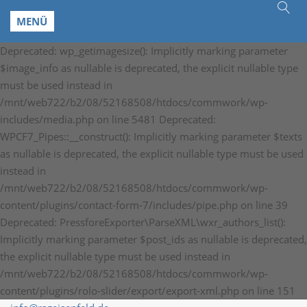
MENÜ
Deprecated: wp_getimagesize(): Implicitly marking parameter
$image_info as nullable is deprecated, the explicit nullable type
must be used instead in
/mnt/web722/b2/08/52168508/htdocs/commwork/wp-
includes/media.php on line 5481 Deprecated:
WPCF7_Pipes::__construct(): Implicitly marking parameter $texts
as nullable is deprecated, the explicit nullable type must be used
instead in
/mnt/web722/b2/08/52168508/htdocs/commwork/wp-
content/plugins/contact-form-7/includes/pipe.php on line 39
Deprecated: PressforeExporter\ParseXML\wxr_authors_list():
Implicitly marking parameter $post_ids as nullable is deprecated,
the explicit nullable type must be used instead in
/mnt/web722/b2/08/52168508/htdocs/commwork/wp-
content/plugins/rolo-slider/export/export-xml.php on line 151