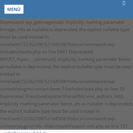
MENÜ
Deprecated: wp_getimagesize(): Implicitly marking parameter
$image_info as nullable is deprecated, the explicit nullable type
must be used instead in
/mnt/web722/b2/08/52168508/htdocs/commwork/wp-
includes/media.php on line 5481 Deprecated:
WPCF7_Pipes::__construct(): Implicitly marking parameter $texts
as nullable is deprecated, the explicit nullable type must be used
instead in
/mnt/web722/b2/08/52168508/htdocs/commwork/wp-
content/plugins/contact-form-7/includes/pipe.php on line 39
Deprecated: PressforeExporter\ParseXML\wxr_authors_list():
Implicitly marking parameter $post_ids as nullable is deprecated,
the explicit nullable type must be used instead in
/mnt/web722/b2/08/52168508/htdocs/commwork/wp-
content/plugins/rolo-slider/export/export-xml.php on line 151