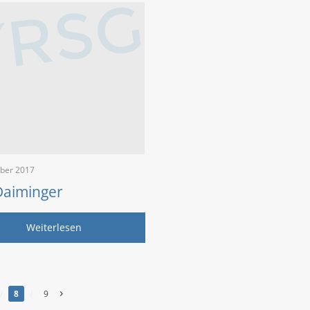
ber 2017
Daiminger
Weiterlesen
›
/
8
/
9