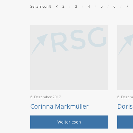
‹
Seite 8 von 9
2
/
3
/
4
/
5
/
6
/
7
6. Dezember 2017
6. Dezem
Corinna Markmüller
Dori
Weiterlesen