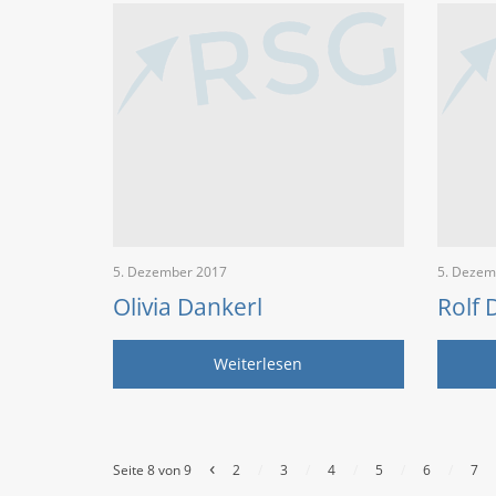
5. Dezember 2017
5. Dezem
Olivia Dankerl
Rolf 
Weiterlesen
‹
Seite 8 von 9
2
/
3
/
4
/
5
/
6
/
7