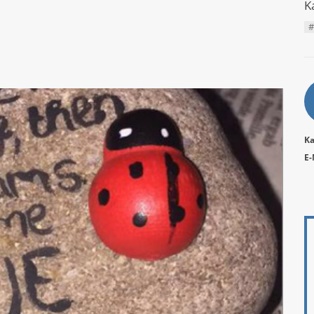
K
#
A
Ka
E-
W