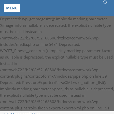
MENÜ
Deprecated: wp_getimagesize(): Implicitly marking parameter
$image_info as nullable is deprecated, the explicit nullable type
must be used instead in
/mnt/web722/b2/08/52168508/htdocs/commwork/wp-
includes/media.php on line 5481 Deprecated:
WPCF7_Pipes::__construct(): Implicitly marking parameter $texts
as nullable is deprecated, the explicit nullable type must be used
instead in
/mnt/web722/b2/08/52168508/htdocs/commwork/wp-
content/plugins/contact-form-7/includes/pipe.php on line 39
Deprecated: PressforeExporter\ParseXML\wxr_authors_list():
Implicitly marking parameter $post_ids as nullable is deprecated,
the explicit nullable type must be used instead in
/mnt/web722/b2/08/52168508/htdocs/commwork/wp-
content/plugins/rolo-slider/export/export-xml.php on line 151