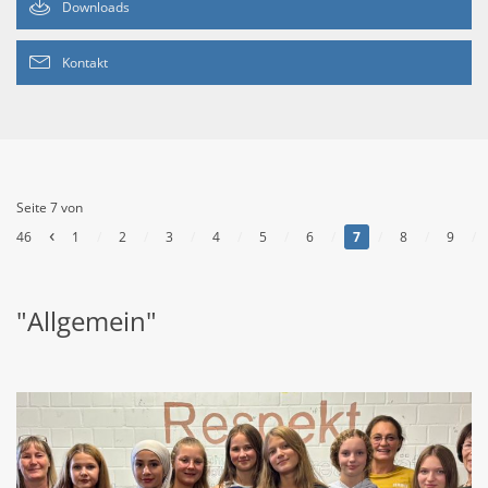
Downloads
Kontakt
Seite 7 von
‹
46
1
/
2
/
3
/
4
/
5
/
6
/
7
/
8
/
9
/
"Allgemein"