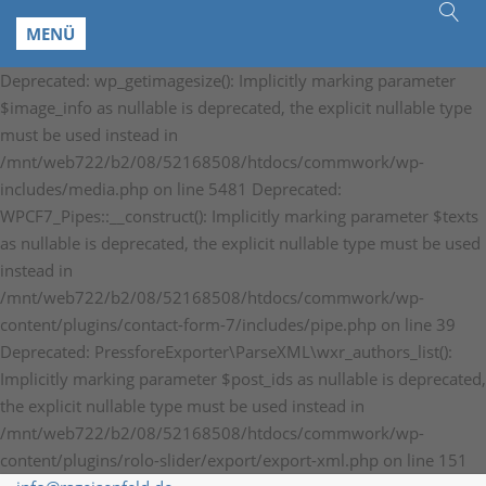
MENÜ
Deprecated: wp_getimagesize(): Implicitly marking parameter
$image_info as nullable is deprecated, the explicit nullable type
must be used instead in
/mnt/web722/b2/08/52168508/htdocs/commwork/wp-
includes/media.php on line 5481 Deprecated:
WPCF7_Pipes::__construct(): Implicitly marking parameter $texts
as nullable is deprecated, the explicit nullable type must be used
instead in
/mnt/web722/b2/08/52168508/htdocs/commwork/wp-
content/plugins/contact-form-7/includes/pipe.php on line 39
Deprecated: PressforeExporter\ParseXML\wxr_authors_list():
Implicitly marking parameter $post_ids as nullable is deprecated,
the explicit nullable type must be used instead in
/mnt/web722/b2/08/52168508/htdocs/commwork/wp-
content/plugins/rolo-slider/export/export-xml.php on line 151