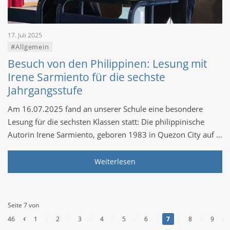
17. Juli 2025
#Allgemein
Besuch von den Philippinen: Lesung mit
Irene Sarmiento für die sechste
Jahrgangsstufe
Am 16.07.2025 fand an unserer Schule eine besondere
Lesung für die sechsten Klassen statt: Die philippinische
Autorin Irene Sarmiento, geboren 1983 in Quezon City auf …
Weiterlesen
Seite 7 von
‹
46
1
/
2
/
3
/
4
/
5
/
6
/
7
/
8
/
9
/